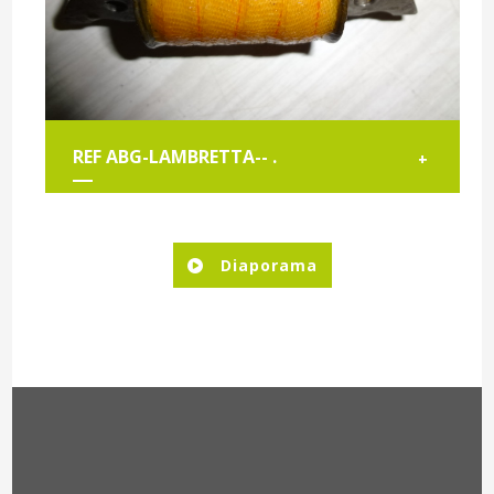
REF ABG-LAMBRETTA-- .
+
Diaporama