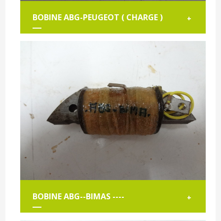
BOBINE ABG-PEUGEOT ( CHARGE )
+
BOBINE ABG--BIMAS ----
+