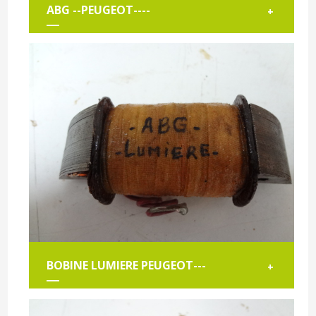
ABG --PEUGEOT----
+
BOBINE LUMIERE PEUGEOT---
+