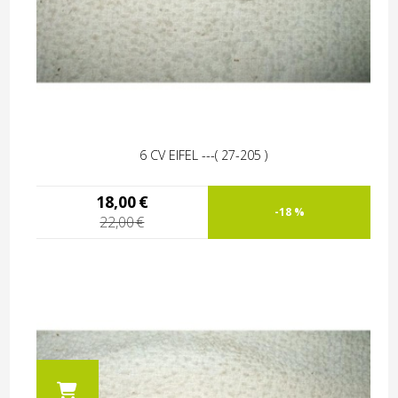
6 CV EIFEL ---( 27-205 )
18,00
€
-18 %
22,00
€