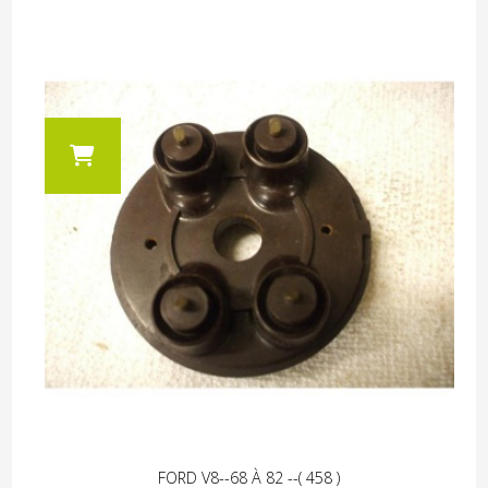
FORD V8--68 À 82 --( 458 )