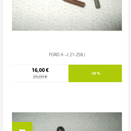
FORD A --( 21-258 )
16,00
€
-20 %
20,00
€