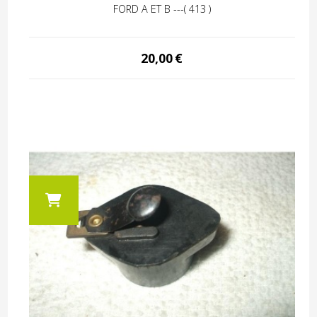
FORD A ET B ---( 413 )
20,00
€