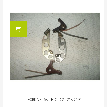
FORD V8--68---ETC --( 25-218-219 )