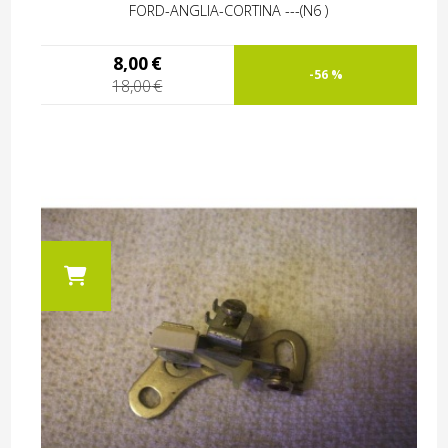
FORD-ANGLIA-CORTINA ---(N6 )
8,00
€
-56 %
18,00
€