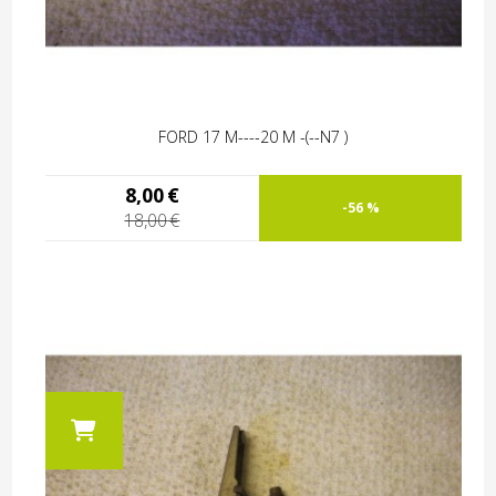
FORD 17 M----20 M -(--N7 )
8,00
€
-56 %
18,00
€