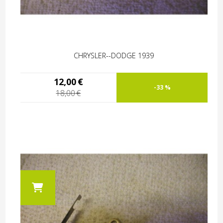
CHRYSLER--DODGE 1939
12,00
€
-33 %
18,00
€