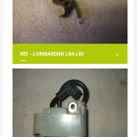
REF --LOMBARDINI L84-L85
+