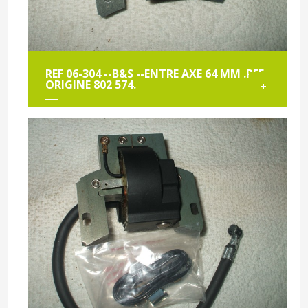
REF 06-304 --B&S --ENTRE AXE 64 MM .REF
ORIGINE 802 574.
+