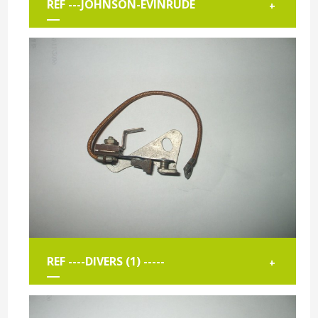
REF ---JOHNSON-EVINRUDE
+
REF ----DIVERS (1) -----
+