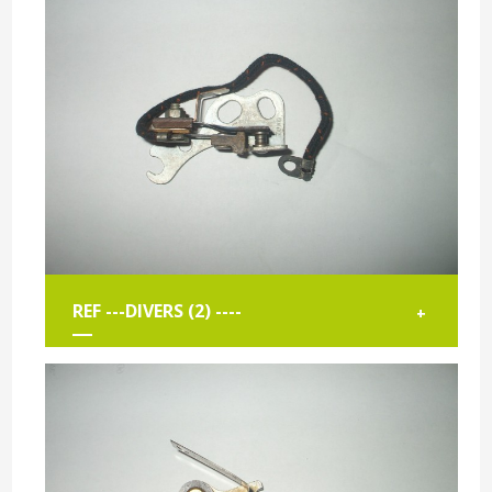
REF ---DIVERS (2) ----
+