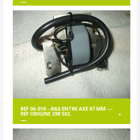
REF 06-010 --B&S ENTRE AXE 67 MM ---.
REF ORIGINE 298 502.
+