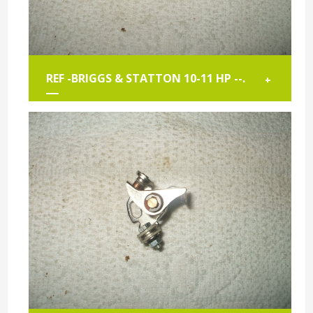
REF -BRIGGS & STATTON 10-11 HP --.
+