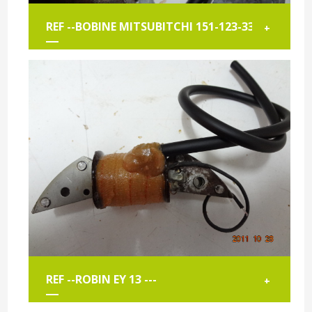
REF --BOBINE MITSUBITCHI 151-123-335
+
REF --ROBIN EY 13 ---
+