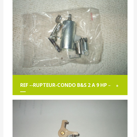
REF --RUPTEUR-CONDO B&S 2 A 9 HP --.
+