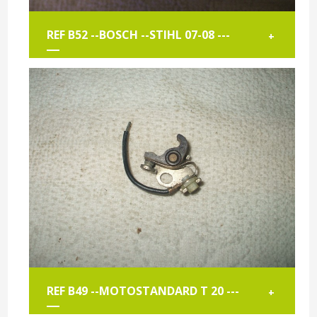
REF B52 --BOSCH --STIHL 07-08 ---
+
REF B49 --MOTOSTANDARD T 20 ---
+