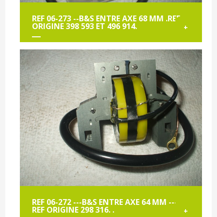
REF 06-273 --B&S ENTRE AXE 68 MM .REF
ORIGINE 398 593 ET 496 914.
+
REF 06-272 ---B&S ENTRE AXE 64 MM ---
REF ORIGINE 298 316. .
+