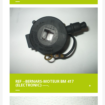
REF --BERNARS-MOTEUR BM 417
(ELECTRONIC) ----.
+