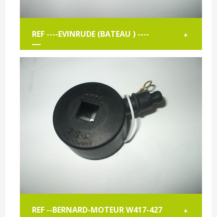
REF ----EVINRUDE (BATEAU ) ----
+
REF --BERNARD-MOTEUR W417-427
+