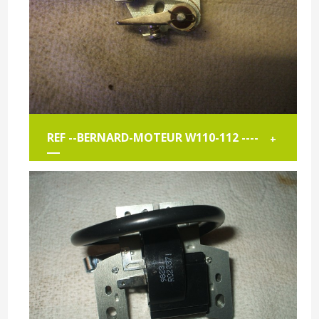
REF --BERNARD-MOTEUR W110-112 ----
+