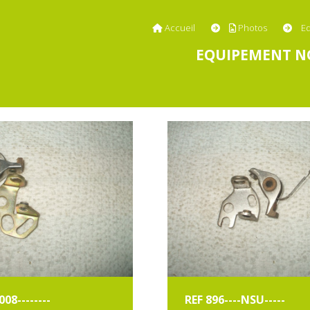
Accueil
Photos
E
EQUIPEMENT N
08--------
REF 896----NSU-----