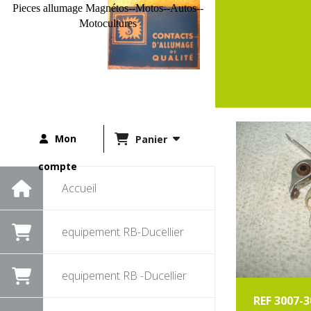
Pieces allumage Magnétos--Motos--Autos--
Motocultures
Mon
Panier
compte
Accueil
equipement RB-Ducellier
equipement RB -Ducellier
REF 3007-30