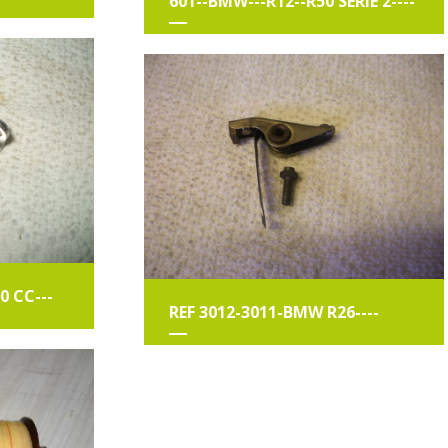
601--BMW---R12--R50 SERIE 2----
0 CC---
REF 3012-3011-BMW R26----