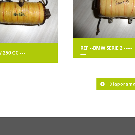
REF --BMW SERIE 2 -----
 250 CC ---
Diaporam