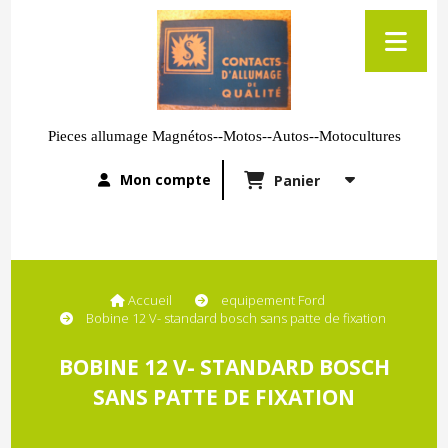
Pieces allumage Magnétos--Motos--Autos--Motocultures
Mon compte
Panier
Accueil
equipement Ford
Bobine 12 V- standard bosch sans patte de fixation
BOBINE 12 V- STANDARD BOSCH
SANS PATTE DE FIXATION