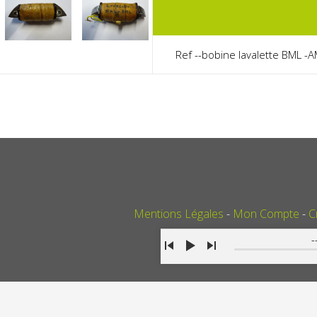
Ref --bobine lavalette BML -A
Mentions Légales
Mon Compte
C
-