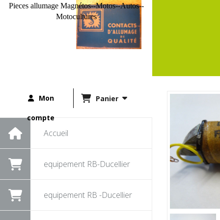
Pieces allumage Magnétos--Motos--Autos--
Motocultures
Mon
Panier
compte
Accueil
equipement RB-Ducellier
equipement RB -Ducellier