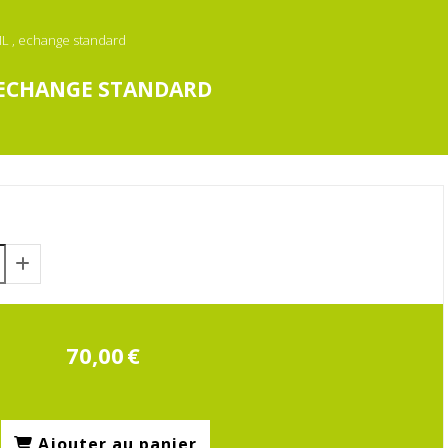
ML , echange standard
, ECHANGE STANDARD
70,00
€
Ajouter au panier