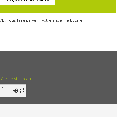
ML , nous faire parvenir votre ancienne bobine .
réer un site internet
-
/
--