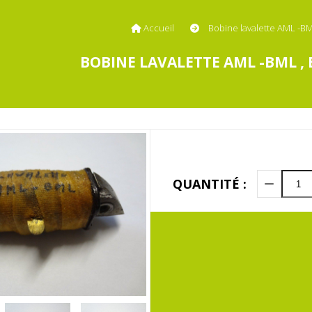
Accueil
Bobine lavalette AML -B
BOBINE LAVALETTE AML -BML 
QUANTITÉ :