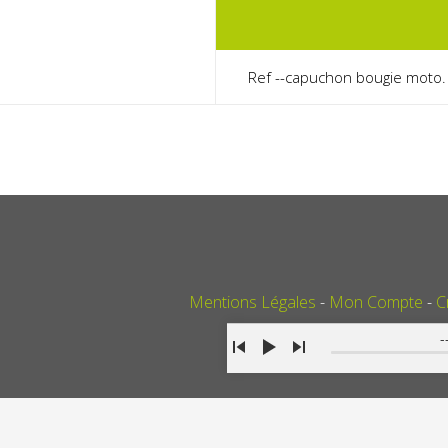
Ref --capuchon bougie moto.
Mentions Légales
Mon Compte
C
-