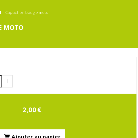
Capuchon bougie moto
E MOTO
2,00
€
Ajouter au panier