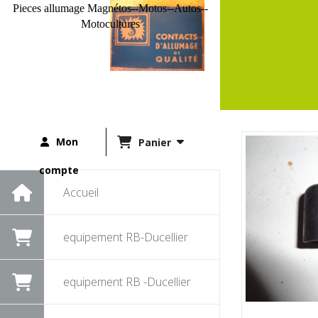
Pieces allumage Magnétos--Motos--Autos--
Motocultures
Mon
Panier
compte
Accueil
equipement RB-Ducellier
equipement RB -Ducellier