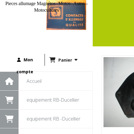
Pieces allumage Magnétos--Motos--Autos--
Motocultures
Mon
Panier
compte
Accueil
equipement RB-Ducellier
equipement RB -Ducellier