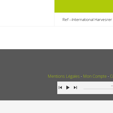
Ref --International Harvesrer 
Mentions Légales
Mon Compte
C
-