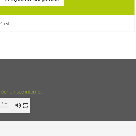
4 cyl
réer un site internet
-
/
--