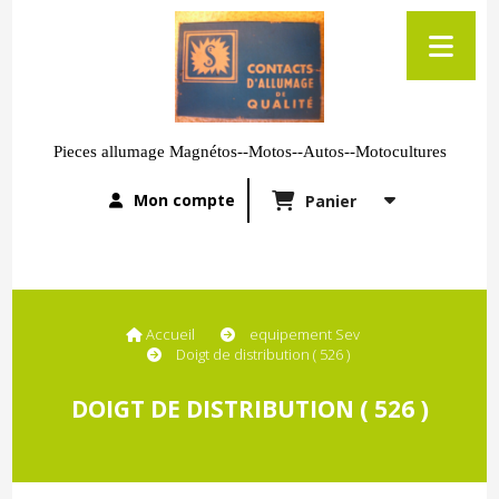
Pieces allumage Magnétos--Motos--Autos--Motocultures
Mon compte
Panier
Accueil
equipement Sev
Doigt de distribution ( 526 )
DOIGT DE DISTRIBUTION ( 526 )