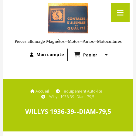
Pieces allumage Magnétos--Motos--Autos--Motocultures
Mon compte
Panier
Accueil
equipement Auto-lite
Willys 1936-39--Diam-79,5
WILLYS 1936-39--DIAM-79,5