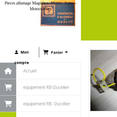
Pieces allumage Magnétos--Motos--Autos--
Motocultures
Mon
Panier
compte
Accueil
equipement RB-Ducellier
equipement RB -Ducellier