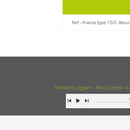
Ref --France type 15/2--Nous
Mentions Légales
Mon Compte
C
-