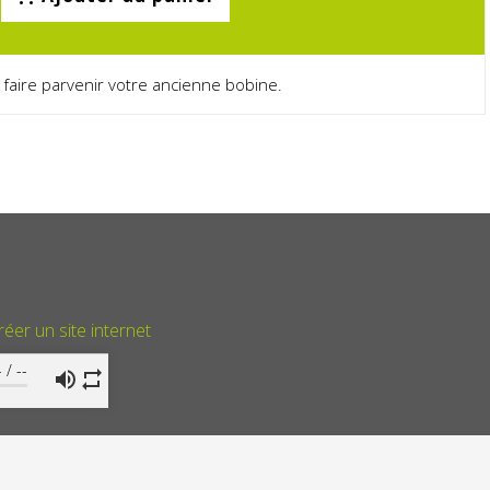
 faire parvenir votre ancienne bobine.
réer un site internet
-
/
--