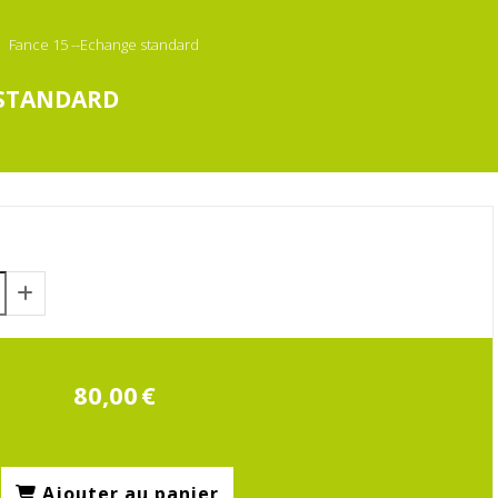
Fance 15 --Echange standard
 STANDARD
80,00
€
Ajouter au panier