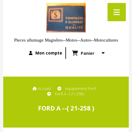
Pieces allumage Magnétos--Motos--Autos--Motocultures
Mon compte
Panier
Accueil
equipement Ford
Ford A --( 21-258 )
FORD A --( 21-258 )