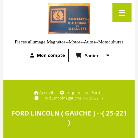
Pieces allumage Magnétos--Motos--Autos--Motocultures
Mon compte
Panier
Accueil
equipement Ford
Ford Lincoln ( gauche ) --( 25-221 )
FORD LINCOLN ( GAUCHE ) --( 25-221
)