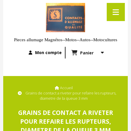
Pieces allumage Magnétos--Motos--Autos--Motocultures
Mon compte
Panier
Accueil
Grains de contact a riveter pour refaire les rupteurs,
diametre de la queue 3 mm
GRAINS DE CONTACT A RIVETER
POUR REFAIRE LES RUPTEURS,
DIAMETRE DE LA QUEUE 3 MM