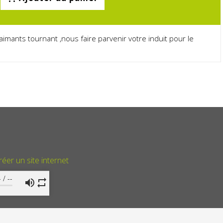
imants tournant ,nous faire parvenir votre induit pour le
réer un site internet
-
/
--