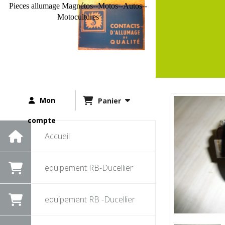
Pieces allumage Magnétos--Motos--Autos--
Motocultures
Mon
Panier
compte
Accueil
equipement RB-Ducellier
equipement RB -Ducellier