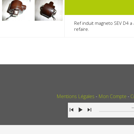
Ref induit magneto SEV D4 a a
refaire.
Mentions Légales
Mon Compte
C
-