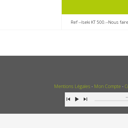
Ref --Iseki KT 500.--Nous fai
Mentions Légales
Mon Compte
C
-