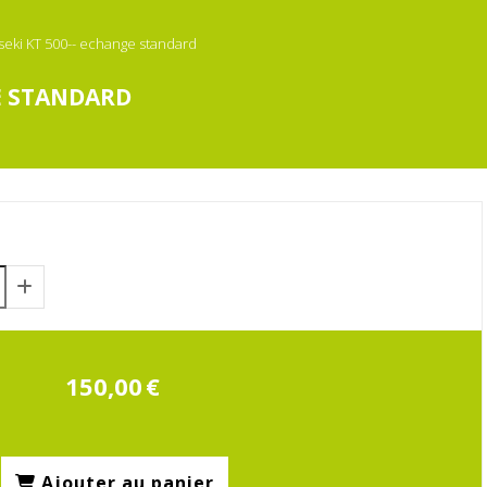
Iseki KT 500-- echange standard
GE STANDARD
150,00
€
Ajouter au panier