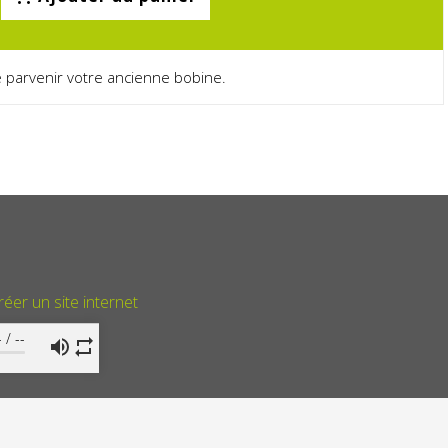
re parvenir votre ancienne bobine.
réer un site internet
-
/
--