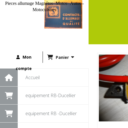
Pieces allumage Magnétos--Motos--Autos--
Motocultures
Mon
Panier
compte
Accueil
equipement RB-Ducellier
equipement RB -Ducellier