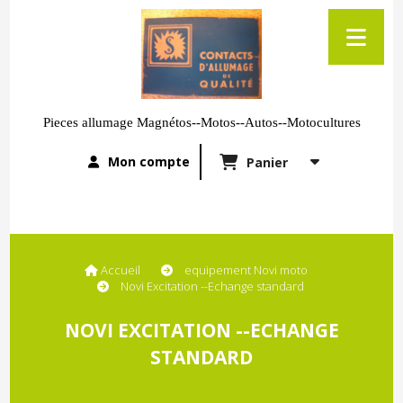
Pieces allumage Magnétos--Motos--Autos--Motocultures
Mon compte
Panier
Accueil
equipement Novi moto
Novi Excitation --Echange standard
NOVI EXCITATION --ECHANGE
STANDARD