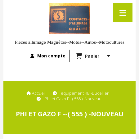
Pieces allumage Magnétos--Motos--Autos--Motocultures
Mon compte
Panier
Accueil
equipement RB -Ducellier
Phi et Gazo F --( 555 ) -Nouveau
PHI ET GAZO F --( 555 ) -NOUVEAU