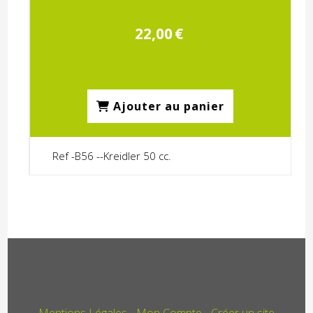
22,00
€
Ajouter au panier
Ref -B56 --Kreidler 50 cc.
Mentions Légales
Mon Compte
Créer un site