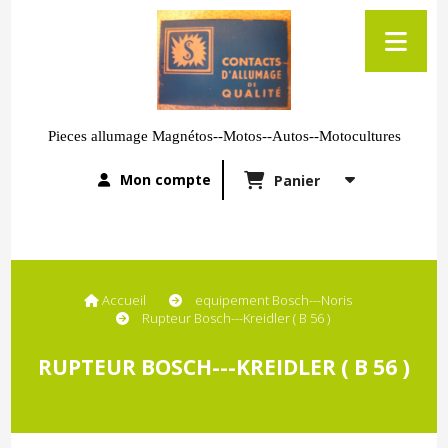
Pieces allumage Magnétos--Motos--Autos--Motocultures
Mon compte
Panier
Accueil
equipement Bosch---Noris
Rupteur Bosch---Kreidler ( B 56 )
RUPTEUR BOSCH---KREIDLER ( B 56 )