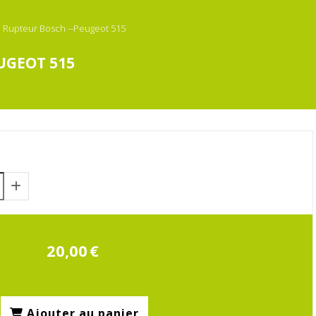
Rupteur Bosch --Peugeot 515
UGEOT 515
20,00
€
Ajouter au panier