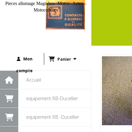
Pieces allumage Magnétos--Motos--Autos--
Motocultures
Mon
Panier
compte
Accueil
equipement RB-Ducellier
equipement RB -Ducellier