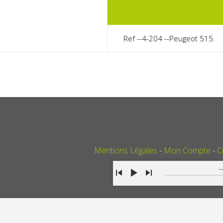
Ref --4-204 --Peugeot 515.
Mentions Légales
Mon Compte
C
-