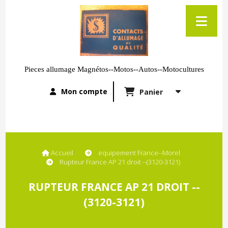
Pieces allumage Magnétos--Motos--Autos--Motocultures
Mon compte
Panier
Accueil
equipement France--Morel
Rupteur France AP 21 droit --(3120-3121)
RUPTEUR FRANCE AP 21 DROIT --
(3120-3121)