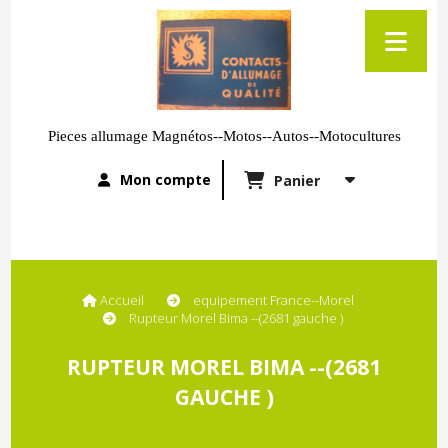
Pieces allumage Magnétos--Motos--Autos--Motocultures
Mon compte
Panier
Accueil
equipement France--Morel
Rupteur Morel Bima --(2681 gauche )
RUPTEUR MOREL BIMA --(2681
GAUCHE )