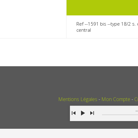
Ref --1591 bis --type 18/2 s.
central
Mentions Légales
Mon Compte
C
-