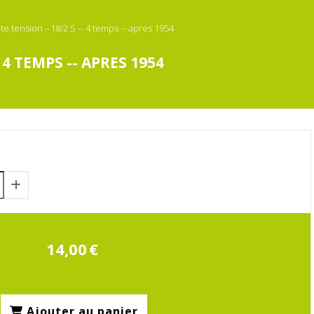
te tension --18/2 S -- 4 temps -- apres 1954
 4 TEMPS -- APRES 1954
14,00
€
Ajouter au panier