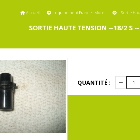
Accueil
equipement France--Morel
Sortie Hau
SORTIE HAUTE TENSION --18/2 S --
QUANTITÉ :