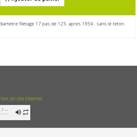
 diametre filetage 17 pas de 125. apres 1954 . sans le teton
réer un site internet
-
/
--