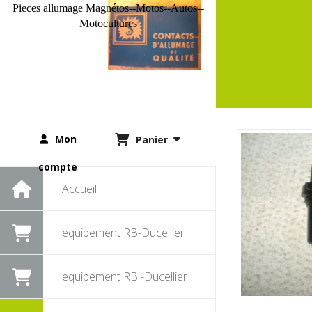
Pieces allumage Magnétos--Motos--Autos--
Motocultures
Mon
Panier
compte
Accueil
equipement RB-Ducellier
equipement RB -Ducellier