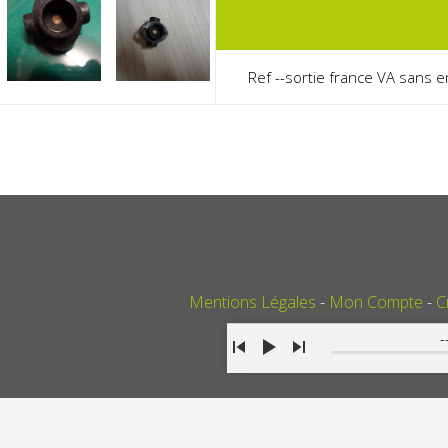
Ref --sortie france VA sans
Mentions Légales
Mon Compte
C
-