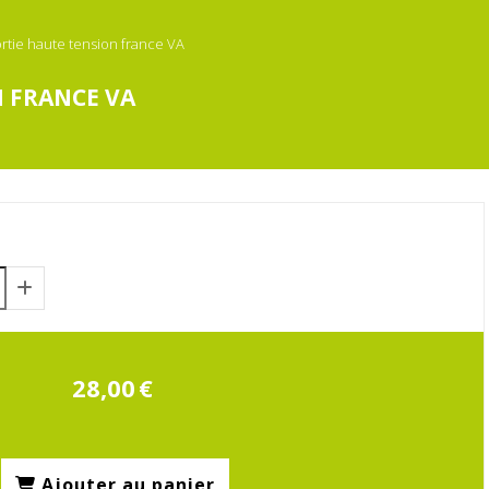
rtie haute tension france VA
N FRANCE VA
28,00
€
Ajouter au panier