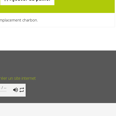
 emplacement charbon.
réer un site internet
-
/
--