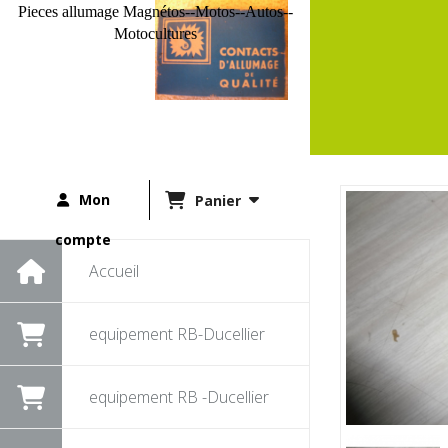
Pieces allumage Magnétos--Motos--Autos--
Motocultures
Mon
Panier
compte
Accueil
equipement RB-Ducellier
equipement RB -Ducellier