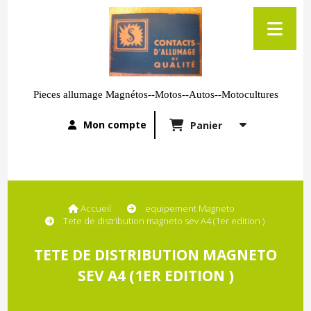
Pieces allumage Magnétos--Motos--Autos--Motocultures
Mon compte
Panier
Accueil
equipement Magneto
Tete de distribution magneto sev A4 (1er edition )
TETE DE DISTRIBUTION MAGNETO
SEV A4 (1ER EDITION )